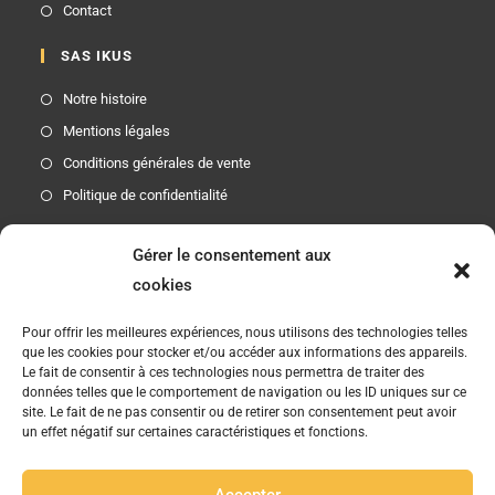
Contact
SAS IKUS
Notre histoire
Mentions légales
Conditions générales de vente
Politique de confidentialité
Gérer le consentement aux
cookies
Etre Informé
Etre informé des nouveautés produits et des offres
Pour offrir les meilleures expériences, nous utilisons des technologies telles
que les cookies pour stocker et/ou accéder aux informations des appareils.
promotionnelles
Le fait de consentir à ces technologies nous permettra de traiter des
données telles que le comportement de navigation ou les ID uniques sur ce
JO
site. Le fait de ne pas consentir ou de retirer son consentement peut avoir
un effet négatif sur certaines caractéristiques et fonctions.
Suivez-Nous
Accepter