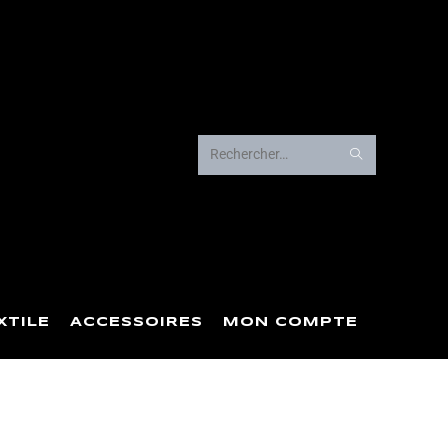
Rechercher
sur
ce
site
XTILE
ACCESSOIRES
MON COMPTE