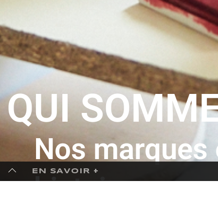
QUI SOMME
Nos marques e
EN SAVOIR +
histoires
A Propos
Naviga
Pour connaitre toute l'histoire de notre
Accuei