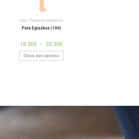
Pala / Paleta gomme pleine
Pala Egiazkua (109)
18.50
€
–
20.50
€
Choix des options