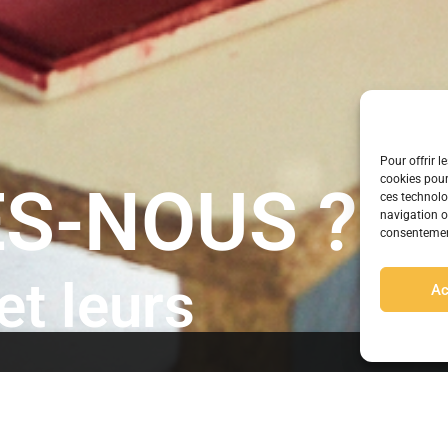
Pour offrir l
cookies pour
S-NOUS ?
ces technolo
navigation ou
consentement
t leurs
Ac
tion
Nos Produits
Accessoires
l