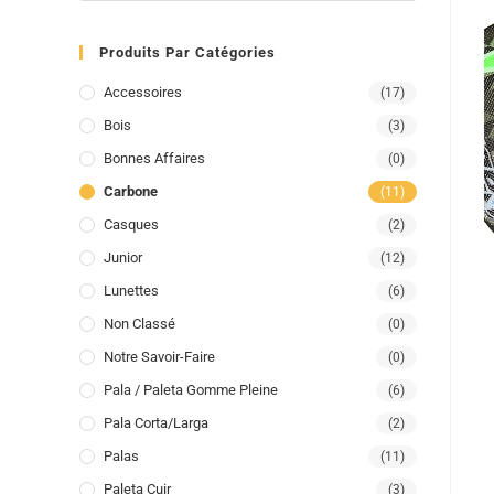
Produits Par Catégories
Accessoires
(17)
Bois
(3)
Bonnes Affaires
(0)
Carbone
(11)
Casques
(2)
Junior
(12)
Lunettes
(6)
Non Classé
(0)
Notre Savoir-Faire
(0)
Pala / Paleta Gomme Pleine
(6)
Pala Corta/larga
(2)
Palas
(11)
Paleta Cuir
(3)