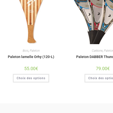
Bois
,
Paleton
Carbone
,
Paleto
Paleton lamelle Orhy (120-L)
Paleton DABBER Thund
55.00
€
79.00
€
Choix des options
Choix des opti