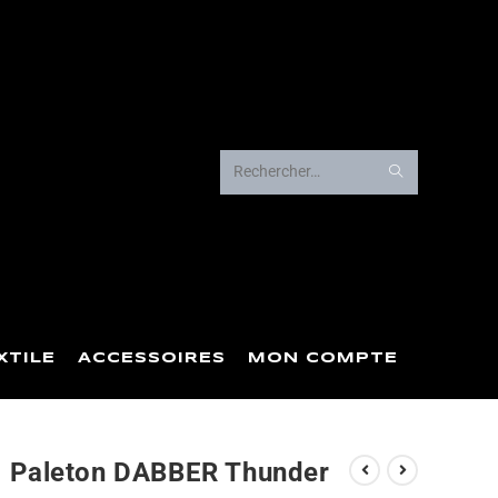
Rechercher
sur
ce
site
XTILE
ACCESSOIRES
MON COMPTE
Paleton DABBER Thunder