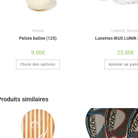
Pelotes
Lunettes
,
Sécurit
Pelote baline (125)
Lunettes IKUS LUNIK I
9.00
€
25.00
€
Choix des options
Ajouter au pan
roduits similaires