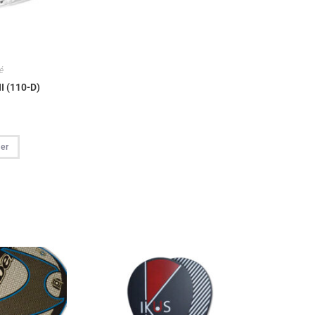
é
I (110-D)
ier