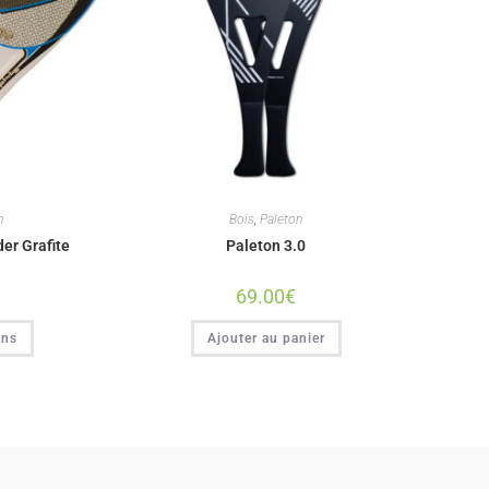
n
Bois
,
Paleton
er Grafite
Paleton 3.0
69.00
€
ons
Ajouter au panier