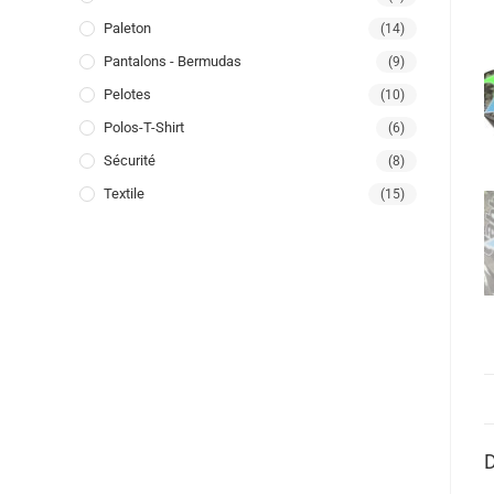
Paleton
(14)
Pantalons - Bermudas
(9)
Pelotes
(10)
Polos-T-Shirt
(6)
Sécurité
(8)
Textile
(15)
D