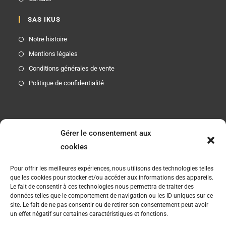
SAS IKUS
Notre histoire
Mentions légales
Conditions générales de vente
Politique de confidentialité
Etre Informé
Gérer le consentement aux
Etre informé des nouveautés produits et des offres
cookies
promotionnelles
Pour offrir les meilleures expériences, nous utilisons des technologies telles
que les cookies pour stocker et/ou accéder aux informations des appareils.
JO
Le fait de consentir à ces technologies nous permettra de traiter des
données telles que le comportement de navigation ou les ID uniques sur ce
site. Le fait de ne pas consentir ou de retirer son consentement peut avoir
Suivez-Nous
un effet négatif sur certaines caractéristiques et fonctions.