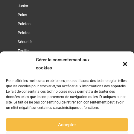
Junior
Palas
Paleton
Pelotes
Sécurité
Textile
Gérer le consentement aux
cookies
Etre Informé
Etre informé des nouveautés produits et des offres
Pour offrir les meilleures expériences, nous utilisons des technologies telles
que les cookies pour stocker et/ou accéder aux informations des appareils.
promotionnelles
Le fait de consentir à ces technologies nous permettra de traiter des
données telles que le comportement de navigation ou les ID uniques sur ce
JO
site. Le fait de ne pas consentir ou de retirer son consentement peut avoir
un effet négatif sur certaines caractéristiques et fonctions.
Suivez-Nous
Accepter