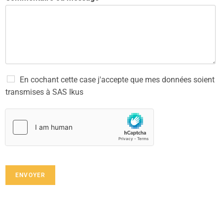
C
En cochant cette case j'accepte que mes données soient
o
transmises à SAS Ikus
n
s
e
n
t
e
m
e
ENVOYER
n
t
*